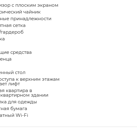
изор с плоским экраном
рический чайник
ные принадлежности
тная сетка
гардероб
ка
щие средства
енца
нный стол
оступа к верхним этажам
ает лифт
ая квартира в
квартирном здании
ка для одежды
тная бумага
атный Wi-Fi