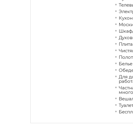
Телев
Элект
Кухон
Моски
Шкаф/
Духов
Плита
Чистя
Полот
Белье
Обеде
Для д
работ
Частн
много
Вешал
Туале
Беспл