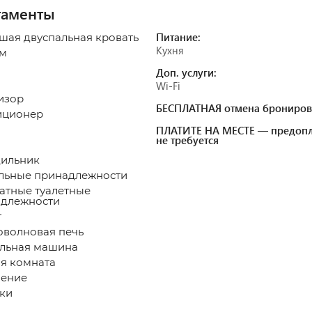
таменты
Питание:
ьшая двуспальная кровать
Кухня
 м
Доп. услуги:
а
Wi-Fi
изор
БЕСПЛАТНАЯ отмена брониров
иционер
ПЛАТИТЕ НА МЕСТЕ — предопл
не требуется
ильник
льные принадлежности
атные туалетные
длежности
т
волновая печь
льная машина
я комната
ение
ки