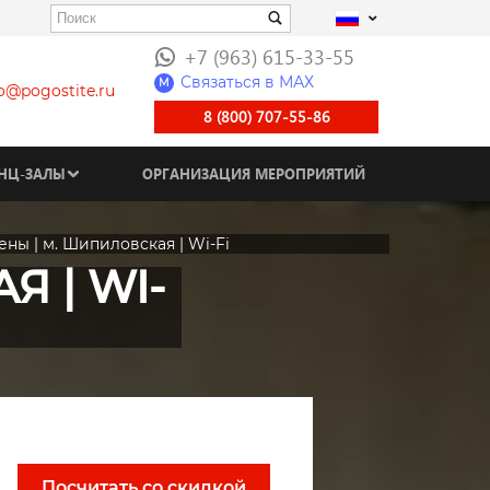
+7 (963) 615-33-55
Связаться в МАХ
M
fo@pogostite.ru
8 (800) 707-55-86
НЦ-ЗАЛЫ
ОРГАНИЗАЦИЯ МЕРОПРИЯТИЙ
ены | м. Шипиловская | Wi-Fi
Я | WI-
Посчитать со скидкой