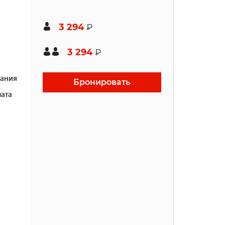
3 294
₽
3 294
₽
ания
Бронировать
ата