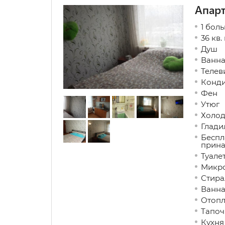
Апар
1 бол
36 кв.
Душ
Ванн
Телев
Конд
Фен
Утюг
Холод
Глади
Беспл
прина
Туале
Микро
Стира
Ванна
Отопл
Тапоч
Кухня