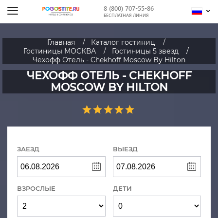
8 (800) 707-55-86
БЕСПЛАТНАЯ ЛИНИЯ
Главная
Каталог гостиниц
Гостиницы МОСКВА
Гостиницы 5 звезд
Чехофф Отель - Chekhoff Moscow By Hilton
ЧЕХОФФ ОТЕЛЬ - CHEKHOFF
MOSCOW BY HILTON
ЗАЕЗД
ВЫЕЗД
ВЗРОСЛЫЕ
ДЕТИ