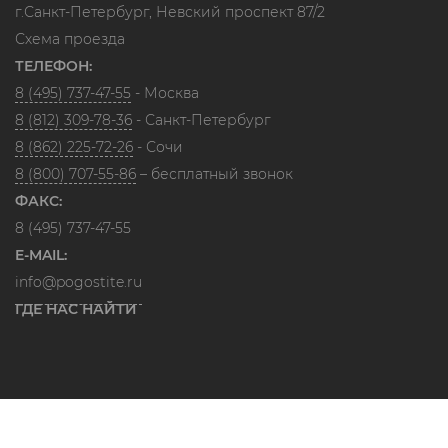
г.Санкт-Петербург, Невский проспект 87/2
Схема проезда
ТЕЛЕФОН:
8 (495) 737-47-55
- Москва
8 (812) 309-78-36
- Санкт-Петербург
8 (862) 225-72-26
- Сочи
8 (800) 707-55-86
– бесплатный звонок
ФАКС:
8 (495) 737-47-55
E-MAIL:
info@pogostite.ru
ГДЕ НАС НАЙТИ