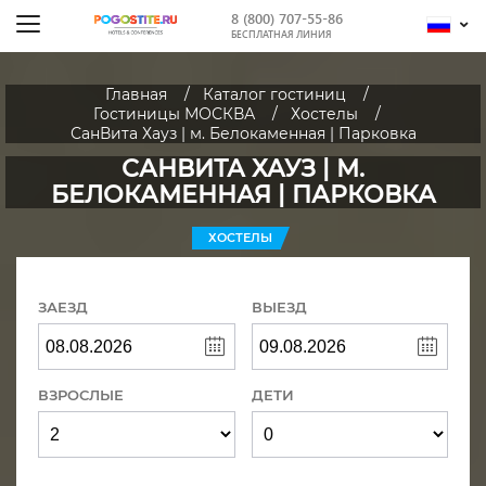
8 (800) 707-55-86
БЕСПЛАТНАЯ ЛИНИЯ
Главная
Каталог гостиниц
Гостиницы МОСКВА
Хостелы
СанВита Хауз | м. Белокаменная | Парковка
САНВИТА ХАУЗ | М.
БЕЛОКАМЕННАЯ | ПАРКОВКА
ХОСТЕЛЫ
ЗАЕЗД
ВЫЕЗД
ВЗРОСЛЫЕ
ДЕТИ