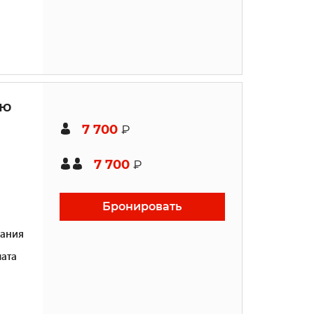
ью
7 700
₽
7 700
₽
Бронировать
ания
ата