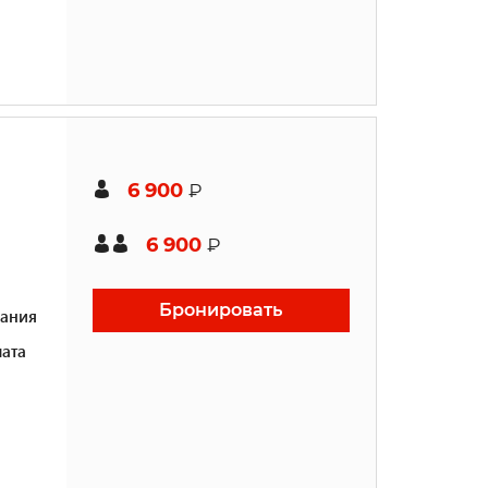
6 900
₽
6 900
₽
Бронировать
ания
ата