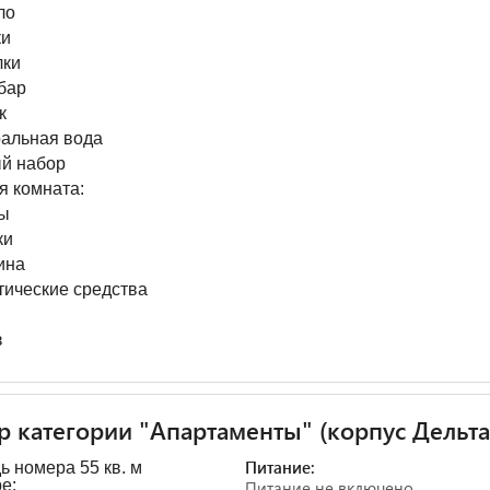
ло
и
ки
бар
к
альная вода
й набор
я комната:
ы
ки
ина
тические средства
з
 категории "Апартаменты" (корпус Дельта
Питание:
 номера 55 кв. м
е:
Питание не включено