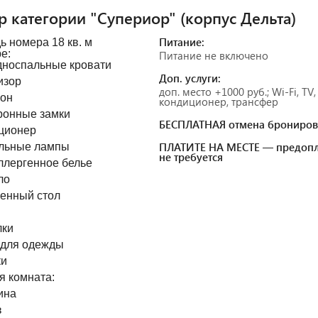
 категории "Супериор" (корпус Дельта)
Питание:
 номера 18 кв. м
е:
Питание не включено
дноспальные кровати
Доп. услуги:
изор
доп. место +1000 руб.; Wi-Fi, TV,
он
кондиционер, трансфер
ронные замки
БЕСПЛАТНАЯ отмена брониров
ционер
ПЛАТИТЕ НА МЕСТЕ — предопл
льные лампы
не требуется
ллергенное белье
ло
енный стол
ы
ки
для одежды
и
я комната:
ина
з