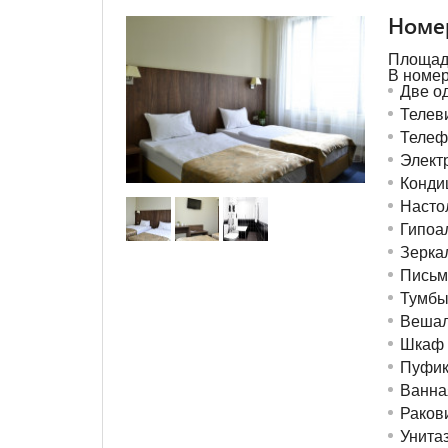
Номер
Площадь
В номер
Две о
Телев
Телеф
Элект
Конди
Насто
Гипоа
Зерка
Письм
Тумб
Вешал
Шкаф 
Пуфик
Ванна
Раков
Унита