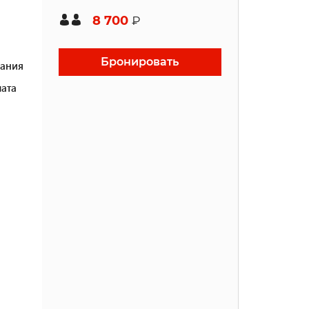
8 700
₽
Бронировать
ания
ата