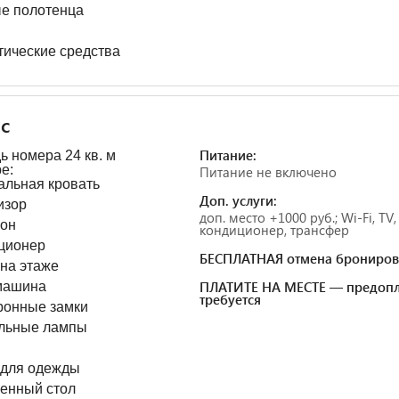
е полотенца
тические средства
с
Питание:
 номера 24 кв. м
е:
Питание не включено
альная кровать
Доп. услуги:
изор
доп. место +1000 руб.; Wi-Fi, TV,
он
кондиционер, трансфер
ционер
БЕСПЛАТНАЯ отмена брониров
 на этаже
ПЛАТИТЕ НА МЕСТЕ — предопл
машина
требуется
ронные замки
льные лампы
ы
для одежды
енный стол