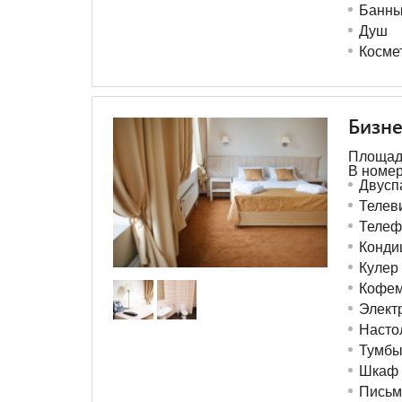
Банны
Душ
Косме
Бизне
Площадь
В номер
Двусп
Телев
Телеф
Конди
Кулер
Кофе
Элект
Насто
Тумб
Шкаф 
Письм