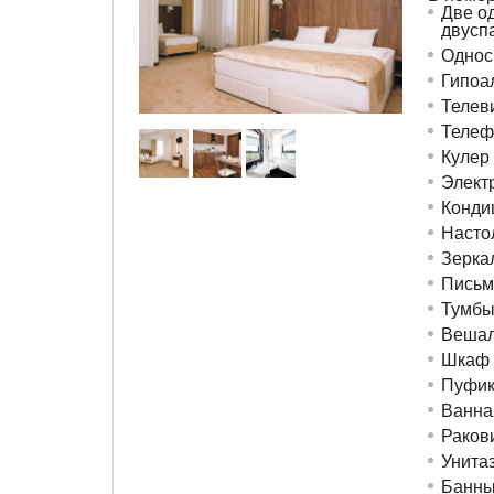
Две о
двусп
Однос
Гипоа
Телев
Телеф
Кулер
Элект
Конди
Насто
Зерка
Письм
Тумб
Вешал
Шкаф 
Пуфик
Ванна
Раков
Унита
Банны