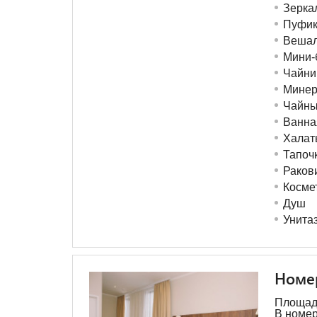
Зерка
Пуфик
Вешал
Мини-
Чайни
Минер
Чайны
Ванна
Халат
Тапоч
Раков
Косме
Душ
Унита
Номер
Площадь
В номер