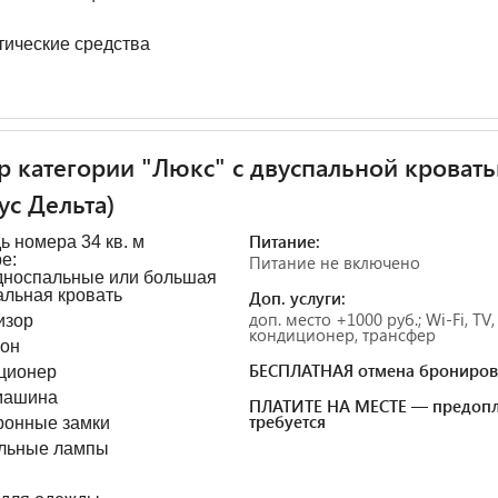
тические средства
 категории "Люкс" с двуспальной кроват
ус Дельта)
Питание:
 номера 34 кв. м
е:
Питание не включено
дноспальные или большая
альная кровать
Доп. услуги:
доп. место +1000 руб.; Wi-Fi, TV,
изор
кондиционер, трансфер
он
БЕСПЛАТНАЯ отмена брониров
ционер
машина
ПЛАТИТЕ НА МЕСТЕ — предопл
требуется
ронные замки
льные лампы
ы