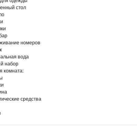
для одежды
енный стол
ло
и
ки
бар
живание номеров
к
альная вода
й набор
я комната:
ы
ки
ина
тические средства
з