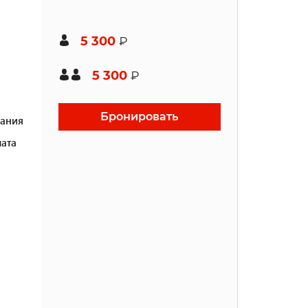
5 300
₽
5 300
₽
Бронировать
ания
ата