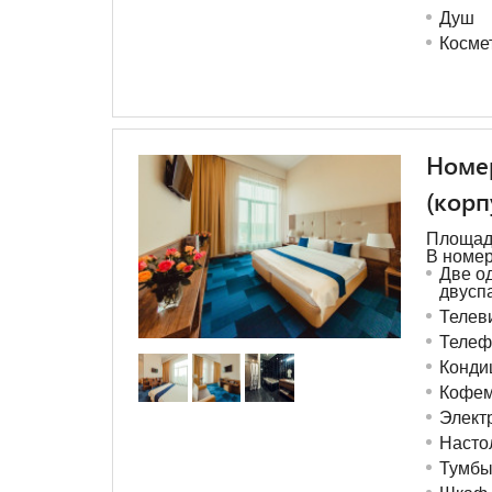
Душ
Косме
Номер
(корп
Площадь
В номер
Две о
двусп
Телев
Телеф
Конди
Кофе
Элект
Насто
Тумб