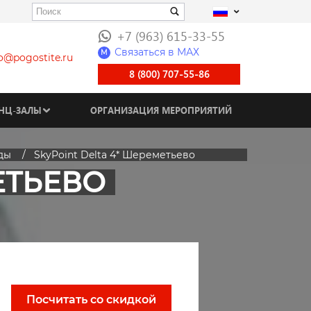
+7 (963) 615-33-55
Связаться в МАХ
M
fo@pogostite.ru
8 (800) 707-55-86
НЦ-ЗАЛЫ
ОРГАНИЗАЦИЯ МЕРОПРИЯТИЙ
ды
SkyPoint Delta 4* Шереметьево
ЕТЬЕВО
Посчитать со скидкой