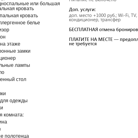
дноспальные или большая
альная кровать
Доп. услуги:
доп. место +1000 руб.; Wi-Fi, TV,
пальная кровать
кондиционер, трансфер
ллергенное белье
БЕСПЛАТНАЯ отмена брониров
изор
он
ПЛАТИТЕ НА МЕСТЕ — предопл
не требуется
 на этаже
ронные замки
ционер
льные лампы
ло
енный стол
ы
ки
для одежды
и
я комната:
ина
з
е полотенца