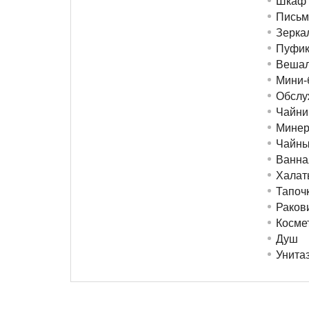
Шкаф 
Письм
Зерка
Пуфик
Вешал
Мини-
Обслу
Чайни
Минер
Чайны
Ванна
Халат
Тапоч
Раков
Косме
Душ
Унита