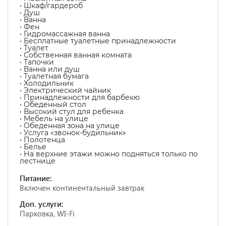
• Шкаф/гардероб
• Душ
• Ванна
• Фен
• Гидромассажная ванна
• Бесплатные туалетные принадлежности
• Туалет
• Собственная ванная комната
• Тапочки
• Ванна или душ
• Туалетная бумага
• Холодильник
• Электрический чайник
• Принадлежности для барбекю
• Обеденный стол
• Высокий стул для ребенка
• Мебель на улице
• Обеденная зона на улице
• Услуга «звонок-будильник»
• Полотенца
• Белье
• На верхние этажи можно подняться только по
лестнице
Питание:
Включен континентальный завтрак
Доп. услуги:
Парковка, WI-Fi