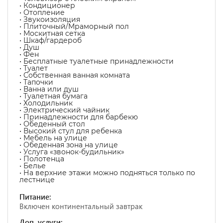
• Кондиционер
• Отопление
• Звукоизоляция
• Плиточный/Мраморный пол
• Москитная сетка
• Шкаф/гардероб
• Душ
• Фен
• Бесплатные туалетные принадлежности
• Туалет
• Собственная ванная комната
• Тапочки
• Ванна или душ
• Туалетная бумага
• Холодильник
• Электрический чайник
• Принадлежности для барбекю
• Обеденный стол
• Высокий стул для ребенка
• Мебель на улице
• Обеденная зона на улице
• Услуга «звонок-будильник»
• Полотенца
• Белье
• На верхние этажи можно подняться только по
лестнице
Питание:
Включен континентальный завтрак
Доп. услуги: