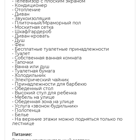
• Телевизор с плоским экраном
• Кондиционер
• Отопление
• Диван
• Звукоизоляция
• Плиточный/Мраморный пол
• Москитная сетка
• Шкаф/гардероб
• Диван-кровать
• Душ
• Фен
• Бесплатные туалетные принадлежности
• Туалет
• Собственная ванная комната
• Тапочки
• Ванна или душ
• Туалетная бумага
• Холодильник
• Электрический чайник
• Принадлежности для барбекю
• Обеденный стол
• Высокий стул для ребенка
• Мебель на улице
• Обеденная зона на улице
• Услуга «звонок-будильник»
• Полотенца
• Белье
• На верхние этажи можно подняться только по
лестнице
Питание: