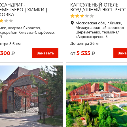
КСАНДРИЯ-
КАПСУЛЬНЫЙ ОТЕЛЬ
ЕМЕТЬЕВО | ХИМКИ |
ВОЗДУШНЫЙ ЭКСПРЕСС
КОВКА
Московская обл., г.Химки,
Международный аэропорт
мки, квартал Яковлево,
Шереметьево, терминал
крорайон Клязьма-Старбеево,
«Аэроэкспресс», 5
63
До центра 26 м
нтра 8.6 км
 300
5 535
₽
₽
от
Заказать
Зака