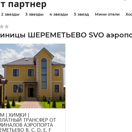
т партнер
2 звезды
3 звезды
4 звезды
5 звезд
Мини отели
Хо
тиницы ШЕРЕМЕТЬЕВО SVO аэропо
М | ХИМКИ |
ПЛАТНЫЙ ТРАНСФЕР ОТ
МИНАЛОВ АЭРОПОРТА
МЕТЬЕВО B, C, D, E, F