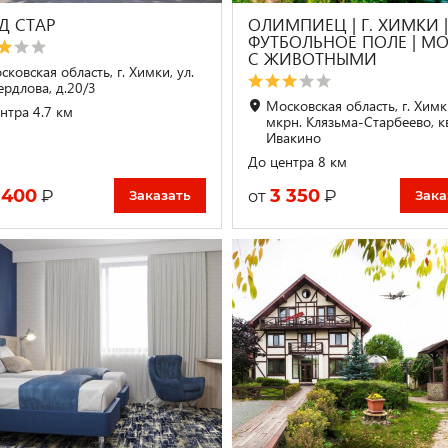
Д СТАР
ОЛИМПИЕЦ | Г. ХИМКИ 
ФУТБОЛЬНОЕ ПОЛЕ | М
С ЖИВОТНЫМИ
ковская область, г. Химки, ул.
ердлова, д.20/3
Московская область, г. Химк
нтра 4.7 км
мкрн. Клязьма-Старбеево, к
Ивакино
До центра 8 км
 400
3 350
₽
₽
от
Заказать
Зака