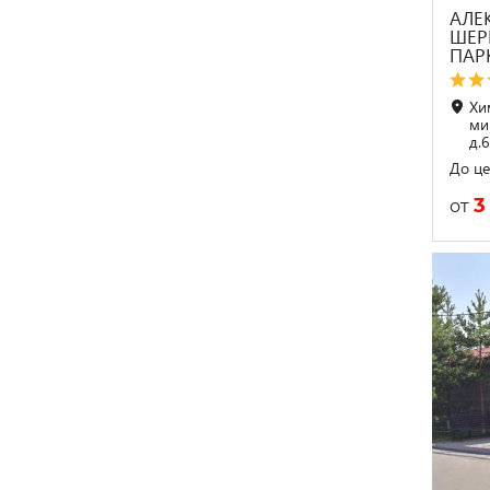
АЛЕ
ШЕР
ПАР
Хи
ми
д.
До це
3
от