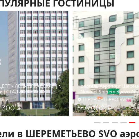
ПУЛЯРНЫЕ ГОСТИНИЦЫ
ЕПТ - ЛЕНИНГРАДСКАЯ | г.
Новотель Аэропорт Шерем
и | СТАДИОН АРЕНА
- Novotel Sheremetyevo Air
мки
ШЕРЕМЕТЬЕВО SVO аэр
 300 ₽
6 000 ₽
от
ели в ШЕРЕМЕТЬЕВО SVO аэр