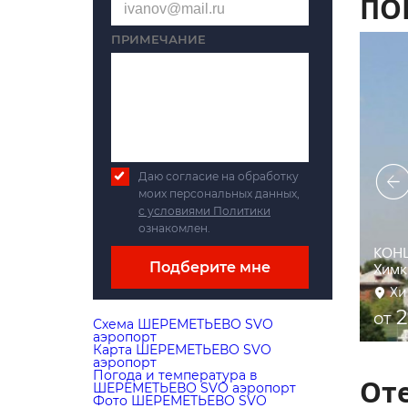
ПО
ПРИМЕЧАНИЕ
Даю согласие на обработку
моих персональных данных,
с условиями Политики
ознакомлен.
етьево
КОНЦ
)
ГОЛД ШАРК
Подберите мне
Химк
 аэропорт
ШЕРЕМЕТЬЕВО SVO аэропорт
Хи
3 000 ₽
2
от
от
Схема ШЕРЕМЕТЬЕВО SVO
аэропорт
Карта ШЕРЕМЕТЬЕВО SVO
аэропорт
Погода и температура в
От
ШЕРЕМЕТЬЕВО SVO аэропорт
Фото ШЕРЕМЕТЬЕВО SVO