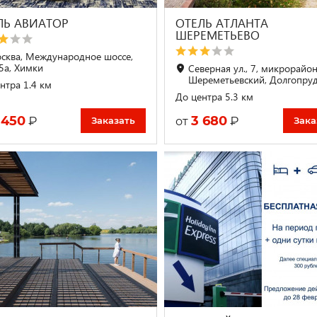
ЛЬ АВИАТОР
ОТЕЛЬ АТЛАНТА
ШЕРЕМЕТЬЕВО
сква, Международное шоссе,
.5а, Химки
Северная ул., 7, микрорайо
Шереметьевский, Долгопру
нтра 1.4 км
До центра 5.3 км
 450
3 680
₽
₽
от
Заказать
Зака