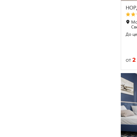
НОР
Мос
Св
До це
2
от