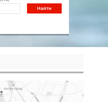
Найти
те