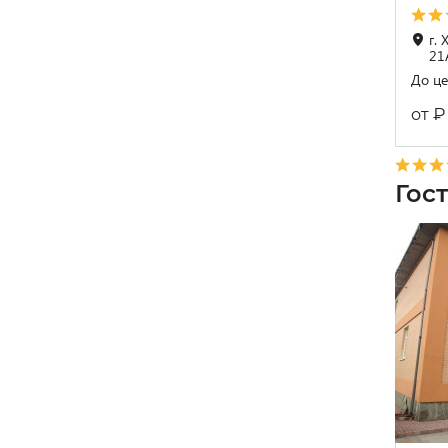
г.
21
До це
₽
от
Гос