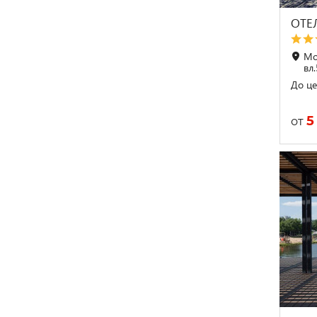
ОТЕ
Мо
вл
До це
5
от