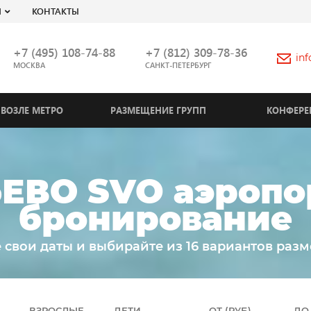
Я
КОНТАКТЫ
+7 (495) 108-74-88
+7 (812) 309-78-36
in
МОСКВА
САНКТ-ПЕТЕРБУРГ
ВОЗЛЕ МЕТРО
РАЗМЕЩЕНИЕ ГРУПП
КОНФЕРЕ
ВО SVO аэропор
бронирование
 свои даты и выбирайте из 16 вариантов раз
ВЗРОСЛЫЕ
ДЕТИ
ОТ (РУБ)
ДО 