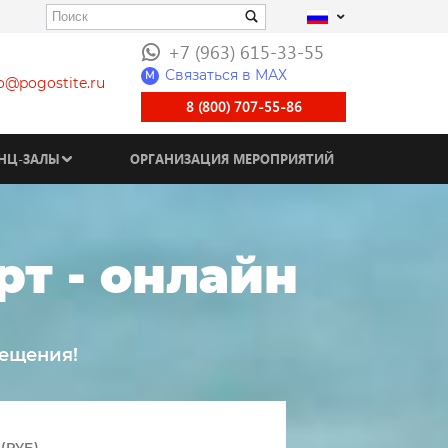
+7 (963) 615-33-55
Связаться в МАХ
M
fo@pogostite.ru
8 (800) 707-55-86
НЦ-ЗАЛЫ
ОРГАНИЗАЦИЯ МЕРОПРИЯТИЙ
т - онлайн
мещения!
(РУБ)