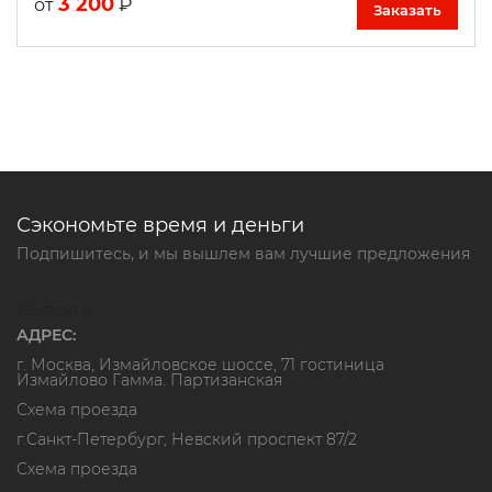
3 200
₽
от
Заказать
Сэкономьте время и деньги
Подпишитесь, и мы вышлем вам лучшие предложения
Контакты
АДРЕС:
г. Москва, Измайловское шоссе, 71 гостиница
Измайлово Гамма. Партизанская
Схема проезда
г.Санкт-Петербург, Невский проспект 87/2
Схема проезда