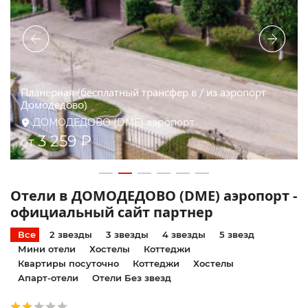
КА РОЯЛ ДОМОДЕДОВО | деревня Мисайлово | 20
минут аэропорт | бесплатный трансфер
ДОМОДЕДОВО (DME) аэропорт
3 000 ₽
от
Отели в ДОМОДЕДОВО (DME) аэропорт -
официальный сайт партнер
Все
2 звезды
3 звезды
4 звезды
5 звезд
Мини отели
Хостелы
Коттеджи
Квартиры посуточно
Коттеджи
Хостелы
Апарт-отели
Отели Без звезд