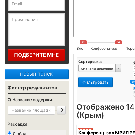
22
14
Все
Конференц-зал
Пере
ПОДБЕРИТЕ МНЕ
Сортировка:
ц
сначала дешевые
НОВЫЙ ПОИСК
Фильтровать
0
Фильтр результатов
Название содержит:
Отображено 14
(Крым)
Рассадка:
Конференц-зал МРИЯ Р
Любая