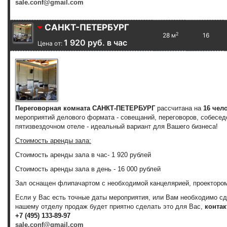
sale.conf@gmail.com
САНКТ-ПЕТЕРБУРГ
2
28 м
16
1 920 руб. в час
Цена от:
Переговорная комната САНКТ-ПЕТЕРБУРГ
рассчитана на
16 чел
мероприятий делового формата - совещаний, переговоров, собесед
пятизвездочном отеле - идеальный вариант для Вашего бизнеса!
Стоимость аренды зала:
Стоимость аренды зала
в час
-
1 920 рублей
Стоимость аренды зала
в день
-
16 000 рублей
Зал оснащен флипачартом с необходимой канцелярией, проектором
Если у Вас есть точные даты мероприятия, или Вам необходимо с
нашему отделу продаж будет приятно сделать это для Вас,
контак
+7 (495) 133-89-97
sale.conf@gmail.com