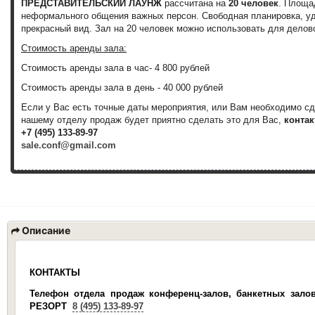
ПРЕДСТАВИТЕЛЬСКИЙ ЛАУНЖ
рассчитана на
20 человек
. Площ
неформального общения важных персон. Свободная планировка, у
прекрасный вид. Зал на 20 человек можно использовать для делов
Стоимость аренды зала:
Стоимость аренды зала
в час
-
4 800 рублей
Стоимость аренды зала
в день
-
40 000 рублей
Если у Вас есть точные даты мероприятия, или Вам необходимо с
нашему отделу продаж будет приятно сделать это для Вас,
контак
+7 (495) 133-89-97
sale.conf@gmail.com
Описание
КОНТАКТЫ
Телефон отдела продаж конференц-залов, банкетных зало
РЕЗОРТ
8 (495) 133-89-97