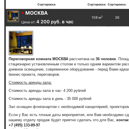
Сортировка:
Сортировка:
Сортировка:
МОСКВА
2
108 м
36
4 200 руб. в час
Цена от:
Переговорная комната МОСКВА
рассчитана на
36 человек
. Пло
стационарно установленным столом и только одним вариантом рас
дневное освещение, современное оборудование - перед Вами идеа
бизнес-проекта, переговоров.
Стоимость аренды зала:
Стоимость аренды зала
в час
-
4 200 рублей
Стоимость аренды зала
в день
-
35 000 рублей
Зал оснащен флипачартом с необходимой канцелярией, проектором
Если у Вас есть точные даты мероприятия, или Вам необходимо с
нашему отделу продаж будет приятно сделать это для Вас,
контак
+7 (495) 133-89-97