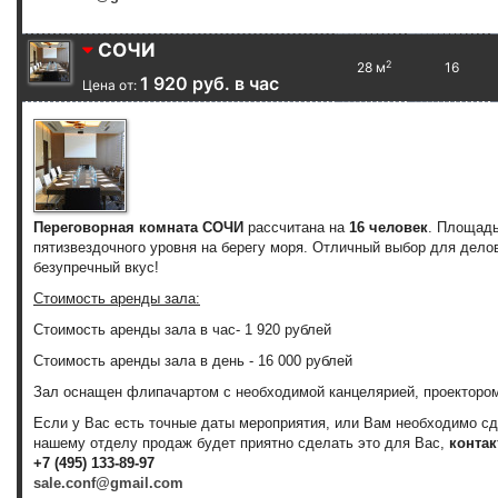
СОЧИ
2
28 м
16
1 920 руб. в час
Цена от:
Переговорная комната СОЧИ
рассчитана на
16 человек
. Площад
пятизвездочного уровня на берегу моря. Отличный выбор для дело
безупречный вкус!
Стоимость аренды зала:
Стоимость аренды зала
в час
-
1 920 рублей
Стоимость аренды зала
в день
-
16 000 рублей
Зал оснащен флипачартом с необходимой канцелярией, проектором
Если у Вас есть точные даты мероприятия, или Вам необходимо с
нашему отделу продаж будет приятно сделать это для Вас,
контак
+7 (495) 133-89-97
sale.conf@gmail.com