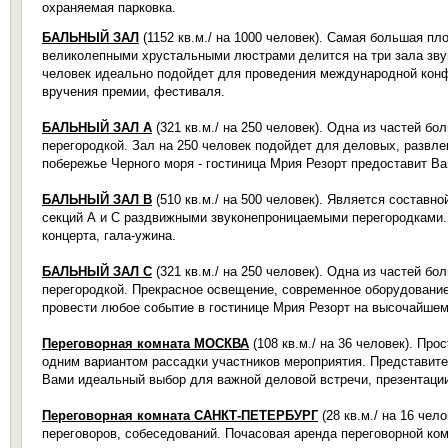
охраняемая парковка.
БАЛЬНЫЙ ЗАЛ
(1152 кв.м./ на 1000 человек). Самая большая п
великолепными хрустальными люстрами делится на три зала зву
человек идеально подойдет для проведения международной конфе
вручения премии, фестиваля.
БАЛЬНЫЙ ЗАЛ А
(321 кв.м./ на 250 человек). Одна из частей б
перегородкой. Зал на 250 человек подойдет для деловых, развл
побережье Черного моря - гостиница Мрия Резорт предоставит В
БАЛЬНЫЙ ЗАЛ В
(510 кв.м./ на 500 человек). Является составн
секций А и С раздвижными звуконепроницаемыми перегородками.
концерта, гала-ужина.
БАЛЬНЫЙ ЗАЛ С
(321 кв.м./ на 250 человек). Одна из частей б
перегородкой. Прекрасное освещение, современное оборудовани
провести любое событие в гостинице Мрия Резорт на высочайшем
Переговорная комната МОСКВА
(108 кв.м./ на 36 человек). Пр
одним вариантом рассадки участников мероприятия. Представите
Вами идеальный выбор для важной деловой встречи, презентации 
Переговорная комната САНКТ-ПЕТЕРБУРГ
(28 кв.м./ на 16 че
переговоров, собеседований. Почасовая аренда переговорной ком