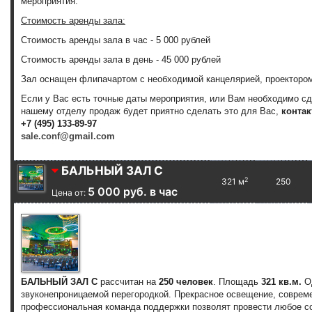
мероприятия.
Стоимость аренды зала:
Стоимость аренды зала
в час
-
5 000 рублей
Стоимость аренды зала
в день
-
45 000 рублей
Зал оснащен флипачартом с необходимой канцелярией, проектором
Если у Вас есть точные даты мероприятия, или Вам необходимо с
нашему отделу продаж будет приятно сделать это для Вас,
контак
+7 (495) 133-89-97
sale.conf@gmail.com
БАЛЬНЫЙ ЗАЛ С
2
321 м
250
5 000 руб. в час
Цена от:
БАЛЬНЫЙ ЗАЛ С
рассчитан на
250 человек
. Площадь
321 кв.м.
О
звуконепроницаемой перегородкой. Прекрасное освещение, соврем
профессиональная команда поддержки позволят провести любое со