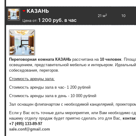
КАЗАНЬ
2
21 м
10
1 200 руб. в час
Цена от:
Переговорная комната КАЗАНЬ
рассчитана на
10 человек
. Площ
освещением, представительной мебелью и интерьером. Идеальный
собеседования, перегоров.
Стоимость аренды зала:
Стоимость аренды зала
в час
-
1 200 рублей
Стоимость аренды зала
в день
-
10 000 рублей
Зал оснащен флипачартом с необходимой канцелярией, проектором
Если у Вас есть точные даты мероприятия, или Вам необходимо с
нашему отделу продаж будет приятно сделать это для Вас,
контак
+7 (495) 133-89-97
sale.conf@gmail.com