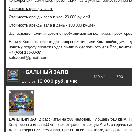
конференции, семинара, презентации, гала-ужина, торжественной 
Стоимость аренды зала:
Стоимость аренды зала
в час
-
20 000 рублей
Стоимость аренды зала
в день
-
150 000 рублей
Зал оснащен флипачартом с необходимой канцелярией, проектором
Если у Вас есть точные даты мероприятия, или Вам необходимо с
нашему отделу продаж будет приятно сделать это для Вас,
контак
+7 (495) 133-89-97
sale.conf@gmail.com
БАЛЬНЫЙ ЗАЛ В
2
510 м
500
10 000 руб. в час
Цена от:
БАЛЬНЫЙ ЗАЛ В
рассчитан на
500 человек
. Площадь
510 кв.м.
Я
Конференц-зал на 500 человек отделен от секций А и С раздвижн
для конференции, семинара, презентации, выставки, концерта, гала