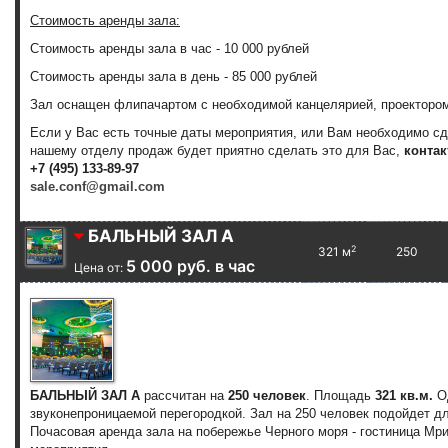
Стоимость аренды зала:
Стоимость аренды зала
в час
-
10 000 рублей
Стоимость аренды зала
в день
-
85 000 рублей
Зал оснащен флипачартом с необходимой канцелярией, проектором
Если у Вас есть точные даты мероприятия, или Вам необходимо с
нашему отделу продаж будет приятно сделать это для Вас,
контак
+7 (495) 133-89-97
sale.conf@gmail.com
БАЛЬНЫЙ ЗАЛ А
2
321 м
250
5 000 руб. в час
Цена от:
БАЛЬНЫЙ ЗАЛ А
рассчитан на
250 человек
. Площадь
321 кв.м.
О
звуконепроницаемой перегородкой. Зал на 250 человек подойдет д
Почасовая аренда зала на побережье Черного моря - гостиница Мр