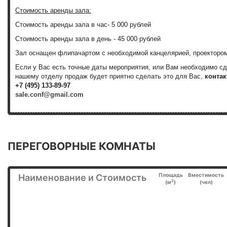
Стоимость аренды зала:
Стоимость аренды зала
в час
-
5 000 рублей
Стоимость аренды зала
в день
-
45 000 рублей
Зал оснащен флипачартом с необходимой канцелярией, проектором
Если у Вас есть точные даты мероприятия, или Вам необходимо с
нашему отделу продаж будет приятно сделать это для Вас,
контак
+7 (495) 133-89-97
sale.conf@gmail.com
ПЕРЕГОВОРНЫЕ КОМНАТЫ
Площадь
Вместимость
Наименование и Стоимость
2
(м
)
(чел)