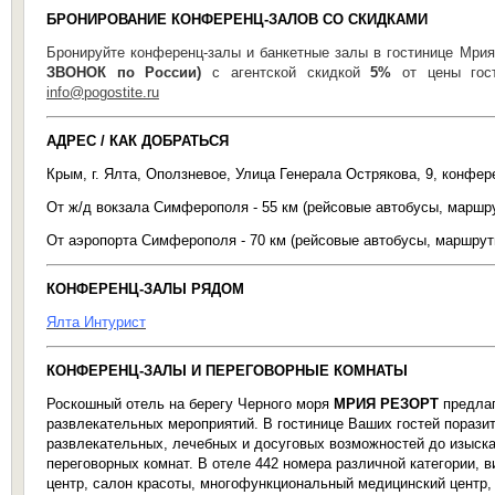
БРОНИРОВАНИЕ КОНФЕРЕНЦ-ЗАЛОВ СО СКИДКАМИ
Бронируйте конференц-залы и банкетные залы в гостинице Мри
ЗВОНОК по России)
с агентской скидкой
5%
от цены гост
info@pogostite.ru
АДРЕС / КАК ДОБРАТЬСЯ
Крым, г. Ялта, Оползневое, Улица Генерала Острякова, 9, конфер
От ж/д вокзала Симферополя - 55 км (рейсовые автобусы, маршр
От аэропорта Симферополя - 70 км (рейсовые автобусы, маршрут
КОНФЕРЕНЦ-ЗАЛЫ РЯДОМ
Ялта Интурист
КОНФЕРЕНЦ-ЗАЛЫ И ПЕРЕГОВОРНЫЕ КОМНАТЫ
Роскошный отель на берегу Черного моря
МРИЯ РЕЗОРТ
предла
развлекательных мероприятий. В гостинице Ваших гостей поразит
развлекательных, лечебных и досуговых возможностей до изыска
переговорных комнат. В отеле 442 номера различной категории, в
центр, салон красоты, многофункциональный медицинский центр, н