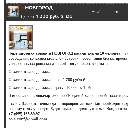
НОВГОРОД
2
21 м
10
1 200 руб. в час
Цена от:
Переговорная комната НОВГОРОД
рассчитана на
10 человек
. П
совещания, конфиденциальной встречи, презентации бизнес-проекта
универсальное решение для события делового формата.
Стоимость аренды зала:
Стоимость аренды зала
в час
-
1 200 рублей
Стоимость аренды зала
в день
-
10 000 рублей
Зал оснащен флипачартом с необходимой канцелярией, проектором
Если у Вас есть точные даты мероприятия, или Вам необходимо с
нашему отделу продаж будет приятно сделать это для Вас,
контак
+7 (495) 133-89-97
sale.conf@gmail.com