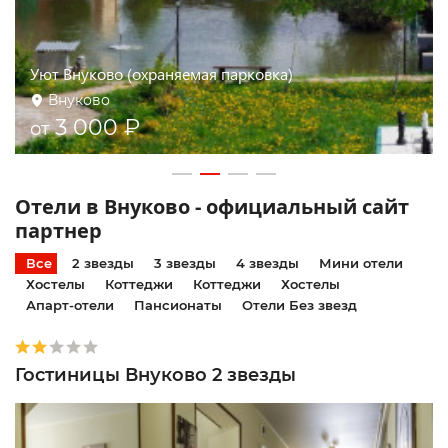
Вырубово (трасса М-1 в область, Минское шоссе,
МЦД D1 Баковка)
Одинцово
2 500 ₽
от
Отели в Внуково - официальный сайт
партнер
Все
2 звезды
3 звезды
4 звезды
Мини отели
Хостелы
Коттеджи
Коттеджи
Хостелы
Апарт-отели
Пансионаты
Отели Без звезд
Гостиницы Внуково 2 звезды