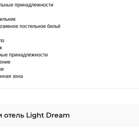
льные принадлежности
ильник
юзивное постельное бельё
ло
к
ные принадлежности
ение
ки
нная зона
 отель Light Dream