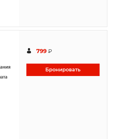
799
₽
ания
Бронировать
ата