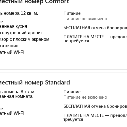
местный номер Comfort
Питание:
 номера 12 кв. м.
Питание не включено
е:
венная кухня
БЕСПЛАТНАЯ отмена брониров
о внутренний дворик
ПЛАТИТЕ НА МЕСТЕ — предопл
изор с плоским экраном
не требуется
изоляция
атный Wi-Fi
естный номер Standard
Питание:
 номера 8 кв. м.
ванная комната
Питание не включено
БЕСПЛАТНАЯ отмена брониров
е:
атный Wi-Fi
ПЛАТИТЕ НА МЕСТЕ — предопл
требуется