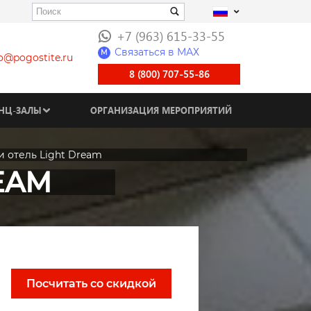
+7 (963) 615-33-55
Связаться в МАХ
M
fo@pogostite.ru
8 (800) 707-55-86
НЦ-ЗАЛЫ
ОРГАНИЗАЦИЯ МЕРОПРИЯТИЙ
 отель Light Dream
EAM
Посчитать со скидкой