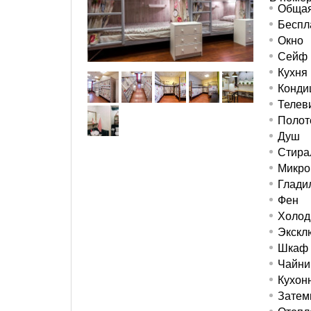
Общая
Беспл
Окно
Сейф
Кухня
Конди
Телев
Полот
Душ
Стира
Микро
Глади
Фен
Холод
Экскл
Шкаф
Чайни
Кухон
Затем