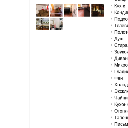
Кухня
Конди
Подход
Телев
Полот
Душ
Стира
Звуко
Диван
Микро
Глади
Фен
Холод
Экскл
Чайни
Кухон
Отопл
Тапоч
Письм