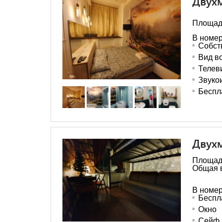
Двух
Площадь
В номер
Собст
Вид в
Телев
Звуко
Беспл
Двухм
Площадь
Общая 
В номер
Беспл
Окно
Сейф