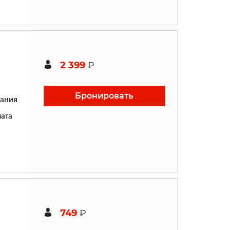
2 399
₽
Бронировать
ания
ата
749
₽