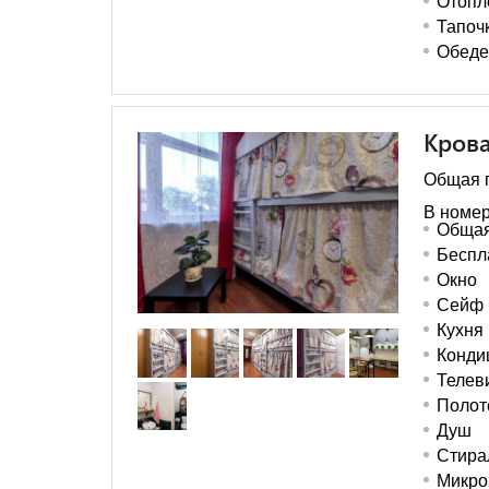
Отопл
Тапоч
Обеде
Крова
Общая п
В номер
Общая
Беспл
Окно
Сейф
Кухня
Конди
Телев
Полот
Душ
Стира
Микро