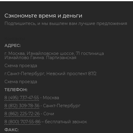
Сэкономьте время и деньги
Подпишитесь, и мы вышлем вам лучшие предложения
Контакты
АДРЕС:
г. Москва, Измайловское шоссе, 71 гостиница
Измайлово Гамма. Партизанская
Схема проезда
г.Санкт-Петербург, Невский проспект 87/2
Схема проезда
ТЕЛЕФОН:
8 (495) 737-47-55
- Москва
8 (812) 309-78-36
- Санкт-Петербург
8 (862) 225-72-26
- Сочи
8 (800) 707-55-86
– бесплатный звонок
ФАКС: