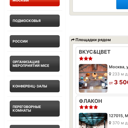
МОСКВЫ
ПОДМОСКОВЬЯ
Площадки рядом
РОССИИ
ВКУС&ЦВЕТ
ОРГАНИЗАЦИЯ
МЕРОПРИЯТИЙ MICE
233 м д
3 50
от
КОНФЕРЕНЦ-ЗАЛЫ
ФЛАКОН
ПЕРЕГОВОРНЫЕ
КОМНАТЫ
370 м д