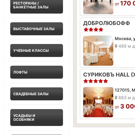
170 
РЕСТОРАНЫ /
от
БАНКЕТНЫЕ ЗАЛЫ
ДОБРОЛЮБОФФ
ВЫСТАВОЧНЫЕ ЗАЛЫ
Москва, у
489 м д
УЧЕБНЫЕ КЛАССЫ
ЛОФТЫ
СУРИКОВЪ HALL (
127015, М
СВАДЕБНЫЕ ЗАЛЫ
883 м д
3 00
от
УСАДЬБЫ И
ОСОБНЯКИ