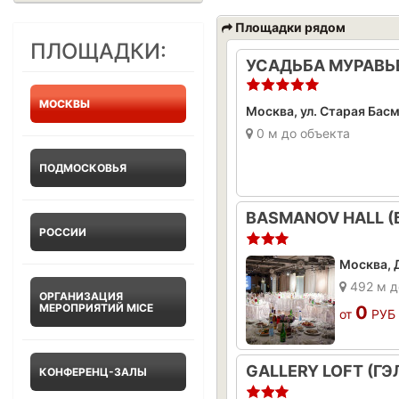
Площадки рядом
ПЛОЩАДКИ:
УСАДЬБА МУРАВ
МОСКВЫ
Москва, ул. Старая Басм
0 м до объекта
ПОДМОСКОВЬЯ
BASMANOV HALL 
РОССИИ
Москва, 
492 м д
ОРГАНИЗАЦИЯ
МЕРОПРИЯТИЙ MICE
0
от
РУБ
GALLERY LOFT (Г
КОНФЕРЕНЦ-ЗАЛЫ