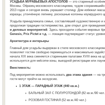
УСАДЬБА МУРАВЬЕВЫХ-АПОСТОЛОВ
— это старинный особняк
Москвы. Образец московского классицизма, чудом сохранившийся
2013 годах и сегодня вновь украшает столицу. Дом избежал мас
изразцы, утончённую лепнину, роскошные колонны изумрудного ц
Усадьба принадлежала семье, составлявшей художественную и и
продолжая традиции гостеприимства, дом открыт для проведени
и деловых мероприятий
. Здесь проходили события мировых б
Genesis, Prix Pictet и т.д.
— локация подтверждает статус уровн
Архитектура и интерьеры
Главный дом усадьбы выдержан в стиле московского классицизм
позволяет гостям свободно перемещаться и максимально задейс
начала XIX века сменяется старинными палатами XVIII века на ц
используется для welcome-зоны, выездной регистрации или лаун
Вместимость:
Под мероприятия можно использовать
два этажа здания
— на тр
гости могут пройти на экскурсию.
1 ЭТАЖ — ПАРАДНЫЙ ЭТАЖ (440 кв.м.)
БАЛЬНЫЙ
ЗАЛ С ПОЛУРОТОНДОЙ (82 кв.м./90 чел.
РОЗОВАЯ ГОСТИНАЯ (52 кв.м./40 чел.)