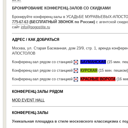
БРОНИРОВАНИЕ КОНФЕРЕНЦ-ЗАЛОВ СО СКИДКАМИ
Бронируйте конференц-залы в УСАДЬБЕ МУРАВЬЕВЫХ-АПОСТОЛ
775-67-63
(БЕСПЛАТНЫЙ ЗВОНОК по России)
с агентской скид
сайт
info@pogostite.ru
АДРЕС / КАК ДОБРАТЬСЯ
Москва, ул. Старая Басманная, дом 23/9, стр. 1, аренда конф
АПОСТОЛОВ
Конференц-зал рядом со станцией
БАУМАНСКАЯ
(15 мин. пе
Конференц-зал рядом со станцией
КУРСКАЯ
(15 мин. пешком)
Конференц-зал рядом со станцией
КРАСНЫЕ ВОРОТА
(16 ми
КОНФЕРЕНЦ-ЗАЛЫ РЯДОМ
MOD EVENT HALL
КОНФЕРЕНЦ-ЗАЛЫ
Уникальная площадка в стиле московского классицизма с п