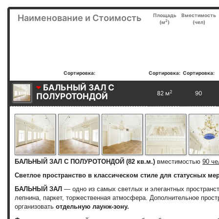
Площадь
Вместимость
Наименование и Стоимость
2
(м
)
(чел)
Сортировка:
Сортировка:
Сортировка:
БАЛЬНЫЙ ЗАЛ С
2
82 м
90
ПОЛУРОТОНДОЙ
БАЛЬНЫЙ ЗАЛ С ПОЛУРОТОНДОЙ (82 кв.м.)
вместимостью
90 че
Светлое пространство в классическом стиле для статусных ме
БАЛЬНЫЙ ЗАЛ
— одно из самых светлых и элегантных пространст
лепнина, паркет, торжественная атмосфера. Дополнительное прост
организовать
отдельную лаунж-зону.