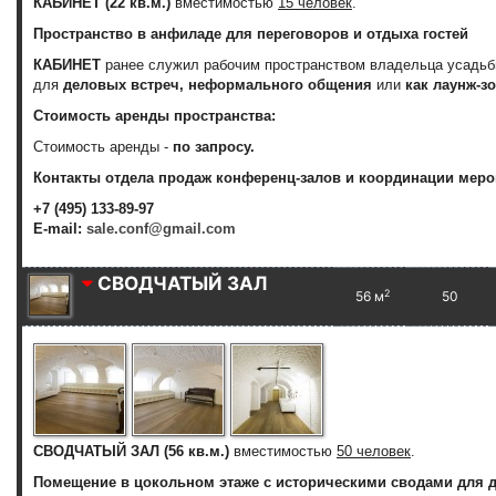
КАБИНЕТ (22 кв.м.)
вместимостью
15 человек
.
Пространство в анфиладе для переговоров и отдыха гостей
КАБИНЕТ
ранее служил рабочим пространством владельца усадьб
для
деловых встреч, неформального общения
или
как лаунж-зо
Стоимость аренды пространства:
Стоимость аренды -
по запросу.
Контакты отдела продаж конференц-залов и координации меро
+7 (495) 133-89-97
E-mail:
sale.conf@gmail.com
СВОДЧАТЫЙ ЗАЛ
2
56 м
50
СВОДЧАТЫЙ ЗАЛ (56 кв.м.)
вместимостью
50 человек
.
Помещение в цокольном этаже с историческими сводами для де