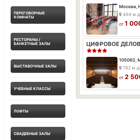
Москва, Н
ПЕРЕГОВОРНЫЕ
494 м д
КОМНАТЫ
1 00
от
РЕСТОРАНЫ /
БАНКЕТНЫЕ ЗАЛЫ
105062, М
ВЫСТАВОЧНЫЕ ЗАЛЫ
782 м д
2 50
от
УЧЕБНЫЕ КЛАССЫ
ЛОФТЫ
СВАДЕБНЫЕ ЗАЛЫ