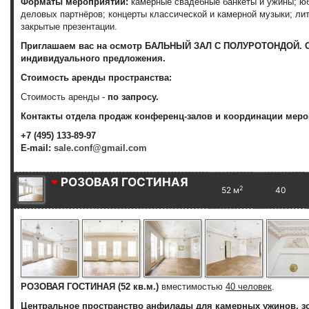
Форматы мероприятий:
камерные свадебные банкеты и ужины; ю
деловых партнёров; концерты классической и камерной музыки; ли
закрытые презентации.
Приглашаем вас на осмотр БАЛЬНЫЙ ЗАЛ С ПОЛУРОТОНДОЙ. Св
индивидуального предложения.
Стоимость аренды пространства:
Стоимость аренды -
по запросу.
Контакты отдела продаж конференц-залов и координации меро
+7 (495) 133-89-97
E-mail:
sale.conf@gmail.com
РОЗОВАЯ ГОСТИНАЯ
2
52 м
40
РОЗОВАЯ ГОСТИНАЯ (52 кв.м.)
вместимостью
40 человек
.
Центральное пространство анфилады для камерных ужинов, з