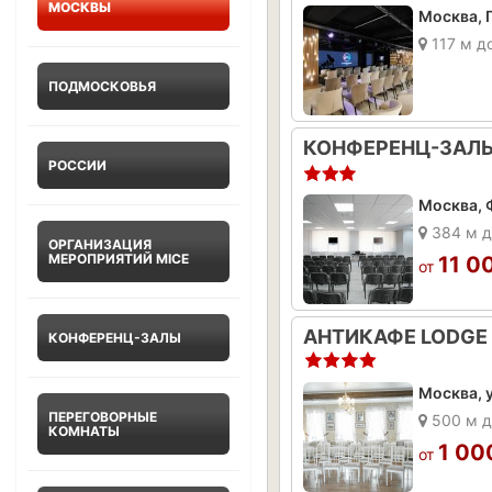
МОСКВЫ
Москва, Г
117 м д
ПОДМОСКОВЬЯ
РОССИИ
Москва, Ф
384 м д
ОРГАНИЗАЦИЯ
МЕРОПРИЯТИЙ MICE
11 0
от
АНТИКАФЕ LODGE
КОНФЕРЕНЦ-ЗАЛЫ
Москва, у
ПЕРЕГОВОРНЫЕ
500 м д
КОМНАТЫ
1 00
от