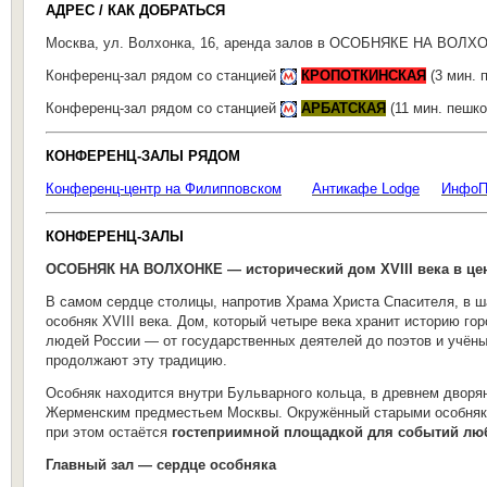
АДРЕС / КАК ДОБРАТЬСЯ
Москва, ул. Волхонка, 16, аренда залов в ОСОБНЯКЕ НА ВОЛХ
Конференц-зал рядом со станцией
КРОПОТКИНСКАЯ
(3 мин. 
Конференц-зал рядом со станцией
АРБАТСКАЯ
(11 мин. пешк
КОНФЕРЕНЦ-ЗАЛЫ РЯДОМ
Конференц-центр на Филипповском
Антикафе Lodge
ИнфоП
КОНФЕРЕНЦ-ЗАЛЫ
ОСОБНЯК НА ВОЛХОНКЕ — исторический дом XVIII века в цен
В самом сердце столицы, напротив Храма Христа Спасителя, в ш
особняк XVIII века. Дом, который четыре века хранит историю г
людей России — от государственных деятелей до поэтов и учёны
продолжают эту традицию.
Особняк находится внутри Бульварного кольца, в древнем дворян
Жерменским предместьем Москвы. Окружённый старыми особняка
при этом остаётся
гостеприимной площадкой для событий лю
Главный зал — сердце особняка