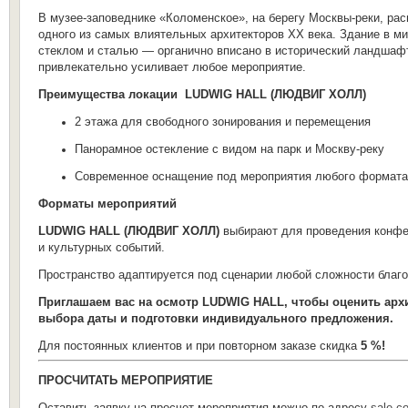
В музее-заповеднике «Коломенское», на берегу Москвы-реки, р
одного из самых влиятельных архитекторов XX века. Здание в м
стеклом и сталью — органично вписано в исторический ландшаф
привлекательно усиливает любое мероприятие.
Преимущества локации
LUDWIG HALL (ЛЮДВИГ ХОЛЛ)
2 этажа для свободного зонирования и перемещения
Панорамное остекление с видом на парк и Москву-реку
Современное оснащение под мероприятия любого формата
Форматы мероприятий
LUDWIG HALL (ЛЮДВИГ ХОЛЛ)
выбирают для проведения конфер
и культурных событий.
Пространство адаптируется под сценарии любой сложности благо
Приглашаем вас на осмотр LUDWIG HALL, чтобы оценить архи
выбора даты и подготовки индивидуального предложения.
Для постоянных клиентов и при повторном заказе скидка
5 %!
ПРОСЧИТАТЬ МЕРОПРИЯТИЕ
Оставить заявку на просчет мероприятия можно по адресу
sale.c