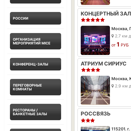
КОНЦЕРТНЫЙ ЗАЛ
РОССИИ
2.7 км 
ОРГАНИЗАЦИЯ
МЕРОПРИЯТИЙ MICE
1
от
РУБ
АТРИУМ СИРИУС
КОНФЕРЕНЦ-ЗАЛЫ
Москва, К
ПЕРЕГОВОРНЫЕ
2.9 км 
КОМНАТЫ
РЕСТОРАНЫ /
РОССВЯЗЬ
БАНКЕТНЫЕ ЗАЛЫ