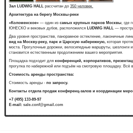
Зал LUDWIG HALL
рассчитан до
350 человек.
Архитектура на берегу Москвы-реки
«Коломенское»
— один из
самых крупных парков Москвы
, где 
ЮНЕСКО и вековых дубов, расположился
LUDWIG HALL
— простра
Два уровня пространствв, панорамное остекление, лаконичные лини
вид на Москву-реку, парк и Царскую набережную,
которая протя
моста. Прогулочные дорожки, велосипедные маршруты, шезлонги и
становится естественным продолжением вашего мероприятия.
Площадка подходит для
конференций, корпоративов, презентац
прогулка по набережной или подъём на смотровую площадку. Всё 
Стоимость аренды пространства:
Стоимость аренды -
по запросу.
Контакты отдела продаж конференц-залов и координации меро
+7 (495) 133-89-97
E-mail:
sale.conf@gmail.com