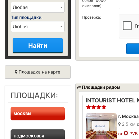
более 10000
символов):
Тип площадки:
Проверка:
Найти
Площадка на карте
Площадки рядом
ПЛОЩАДКИ:
МОСКВЫ
г. Москв
2.5 км 
0
от
РУБ
ПОДМОСКОВЬЯ