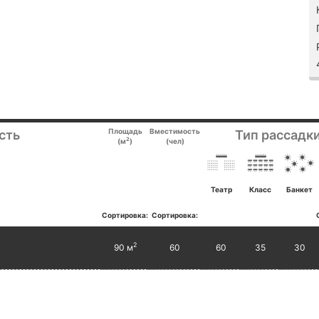
Площадь
Вместимость
сть
Тип рассадки
2
(м
)
(чел)
Театр
Класс
Банкет
Сортировка:
Сортировка:
2
90 м
60
60
35
30