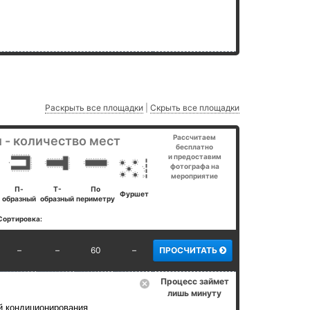
Раскрыть все площадки
|
Скрыть все площадки
Рассчитаем
 - количество мест
бесплатно
и предоставим
фотографа на
мероприятие
П-
Т-
По
Фуршет
образный
образный
периметру
Сортировка:
–
–
60
–
ПРОСЧИТАТЬ
Процесс займет
лишь минуту
й кондиционирования,