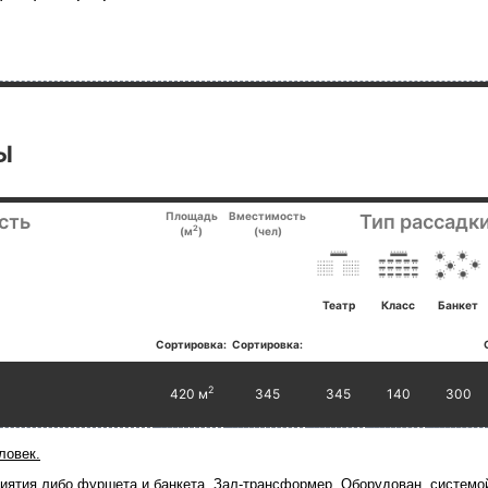
Ы
Площадь
Вместимость
сть
Тип рассадки
2
(м
)
(чел)
Театр
Класс
Банкет
Сортировка:
Сортировка:
2
420 м
345
345
140
300
ловек.
иятия либо фуршета и банкета. Зал-трансформер. Оборудован системо