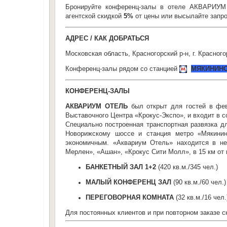
Бронируйте конференц-залы в отеле АКВАРИУМ
агентской скидкой
5%
от цены или высылайте запро
АДРЕС / КАК ДОБРАТЬСЯ
Московская область, Красногорский р-н, г. Красног
Конференц-залы рядом со станцией
МЯКИНИН
КОНФЕРЕНЦ-ЗАЛЫ
АКВАРИУМ ОТЕЛЬ
был открыт для гостей в фе
Выставочного Центра «Крокус-Экспо», и входит в с
Специально построенная транспортная развязка д
Новорижскому шоссе и станция метро «Мякинин
экономичным. «Аквариум Отель» находится в не
Мерлен», «Ашан», «Крокус Сити Молл», в 15 км о
БАНКЕТНЫЙ ЗАЛ 1+2
(420 кв.м./345 чел.)
МАЛЫЙ КОНФЕРЕНЦ ЗАЛ
(90 кв.м./60 чел.)
ПЕРЕГОВОРНАЯ КОМНАТА
(32 кв.м./16 чел.
Для постоянных клиентов и при повторном заказе с