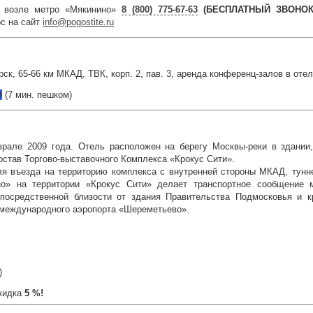
 возле метро «Мякинино»
8 (800) 775-67-63
(БЕСПЛАТНЫЙ ЗВОНОК 
с на сайт
info@pogostite.ru
орск, 65-66 км МКАД, ТВК, корп. 2, пав. 3, аренда конференц-залов в о
О
(7 мин. пешком)
врале 2009 года. Отель расположен на берегу Москвы-реки в здан
остав Торгово-выставочного Комплекса «Крокус Сити».
ля въезда на территорию комплекса с внутренней стороны МКАД, тун
о» на территории «Крокус Сити» делает транспортное сообщение
посредственной близости от здания Правительства Подмосковья и к
т международного аэропорта «Шереметьево».
)
кидка
5 %!