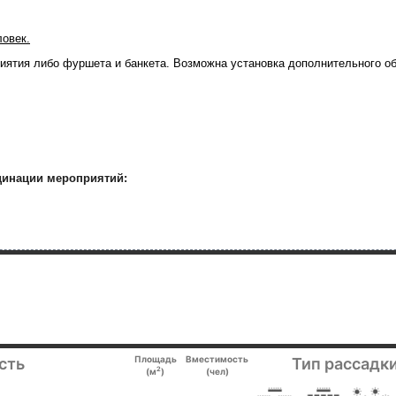
ловек.
иятия либо фуршета и банкета. Возможна установка дополнительного о
динации мероприятий:
Площадь
Вместимость
сть
Тип рассадки
2
(м
)
(чел)