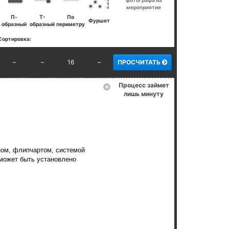
мероприятие
П-
Т-
По
Фуршет
образный
образный
периметру
Сортировка:
–
–
16
–
ПРОСЧИТАТЬ
Процесс займет
лишь минуту
ном, флипчартом, системой
может быть установлено