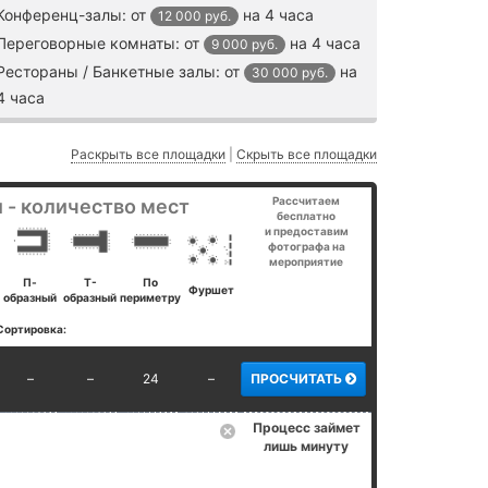
Конференц-залы:
от
на 4 часа
12 000 руб.
Переговорные комнаты:
от
на 4 часа
9 000 руб.
Рестораны / Банкетные залы:
от
на
30 000 руб.
4 часа
Раскрыть все площадки
|
Скрыть все площадки
Рассчитаем
 - количество мест
бесплатно
и предоставим
фотографа на
мероприятие
П-
Т-
По
Фуршет
образный
образный
периметру
Сортировка:
–
–
24
–
ПРОСЧИТАТЬ
Процесс займет
лишь минуту