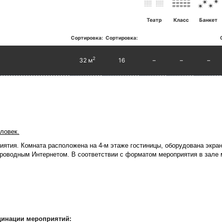
Театр
Класс
Банкет
Сортировка:
Сортировка:
2
32 м
16
–
–
–
еловек.
ятия. Комната расположена на 4-м этаже гостиницы, оборудована экра
роводным Интернетом. В соответствии с форматом мероприятия в зале 
динации мероприятий: