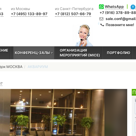
WhatsApp
|
T
я
из Москвы
из Санкт-Петербурга
+7 (916) 378-89-88
63
+7 (495) 133-89-97
+7 (812) 507-66-79
sale.conf@gmai
Позвоните мне!
ЕНИЕ
ОРГАНИЗАЦИЯ
КОНФЕРЕНЦ-ЗАЛЫ
ПОРТФОЛИО
МЕРОПРИЯТИЙ (MICE)
адок МОСКВА
АКВАРИУМ
97
П