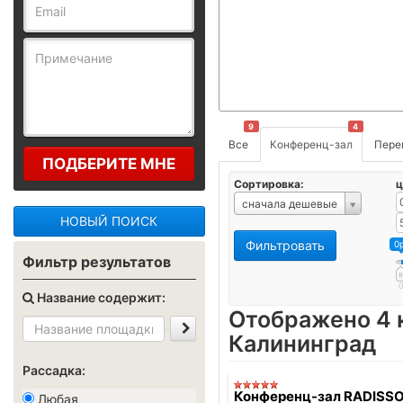
9
4
Все
Конференц-зал
Пере
ПОДБЕРИТЕ МНЕ
Сортировка:
ц
сначала дешевые
НОВЫЙ ПОИСК
Фильтровать
0
Фильтр результатов
Название содержит:
Отображено 4 
Калининград
Рассадка:
Конференц-зал RADISS
Любая